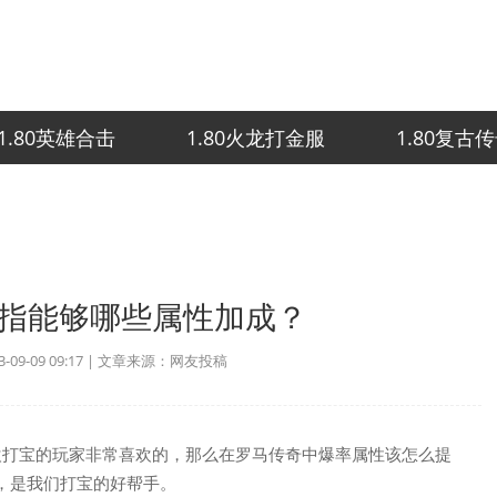
1.80英雄合击
1.80火龙打金服
1.80复古
指能够哪些属性加成？
09-09 09:17 | 文章来源：网友投稿
欢打宝的玩家非常喜欢的，那么在罗马传奇中爆率属性该怎么提
，是我们打宝的好帮手。